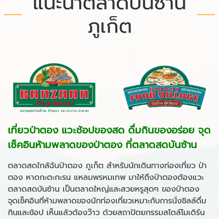
แนะนำตลาดบันซ้าน
ภูเก็ต
เที่ยวป่าตอง แวะช้อปของสด ดื่มกินของอร่อย จุด
เช็คอินห้ามพลาดของป่าตอง ที่ตลาดสดบันซ้าน
ตลาดสดใกล้ฉันป่าตอง ภูเก็ต สำหรับนักเดินทางท่องเที่ยว ป่า
ตอง หาดกะตะกะรน แหลมพรหมเทพ มาให้ถึงป่าตองต้องแวะ
ตลาดสดบันซ้าน เป็นตลาดใหญ่และสวยหรูสุดๆ ของป่าตอง
จุดเช็คอินที่ห้ามพลาดของนักท่องเที่ยวเหมาะกับการนั่งชิลล์ดื่ม
กินและช้อป เห็นแล้วต้องว๊าว ด้วยสถาปัตยกรรมสไตล์โมเดิร์น