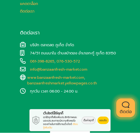
แคตตาล็อก
ติดต่อเรา
ติดต่อเรา
บริษัท ตลาดสด ภูเก็ต จำกัด
74/51 ถนนนาใน ตำบลป่าตอง อำเภอกะทู้ ภูเก็ต 83150
061-398-8265
,
076-530-572
info@banzaanfresh-market.com
www.banzaanfresh-market.com
,
banzaanfreshmarket.yellowpages.co.th
ทุกวัน เวลา 06.00 - 24.00 น.
ติดต่อ
เว็บไซต์นี้ใช้คุกกี้
Line ID: @433bbodi
เราใช้คุกกี้เพื่อเพิ่มประสิทธิภาพและ
ตั้งค่าคุกกี้
ยอมรับ
มอบประสบการณ์ความพึงพอใจ
ของท่านในการใช้งานเว็บไซต์
เรียน
รู้เพิ่มเติม