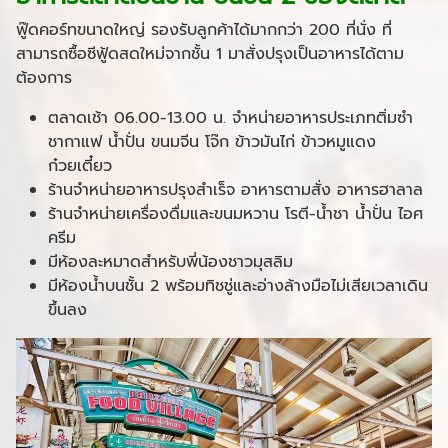
ฟู๊ดคอร์ทขนาดใหญ่ รองรับลูกค้าได้มากกว่า 200 ที่นั่ง ที่
สามารถซื้อซีฟู้ดสดใหม่จากชั้น 1 มาสั่งปรุงเป็นอาหารได้ตาม
ต้องการ
ตลาดเช้า 06.00-13.00 น. จำหน่ายอาหารประเภทติ่มซำ
ชากาแฟ น้ำปั่น ขนมจีน โจ๊ก ข้าวมันไก่ ข้าวหมูแดง
ก๋วยเตี๋ยว
ร้านจำหน่ายอาหารปรุงสำเร็จ อาหารตามสั่ง อาหารฮาลาล
ร้านจำหน่ายเครื่องดื่มและขนมหวาน โรตี-น้ำชา น้ำปั่น ไอศ
ครีม
มีห้องละหมาดสำหรับพี่น้องชาวมุสลิม
มีห้องน้ำบนชั้น 2 พร้อมทิชชู่และอ่างล้างมือไม่เสียเวลาเดิน
ขึ้นลง