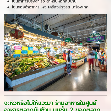
โซนอาหารปรุงสำเร็จ สำหรับห่อกลับบ้าน
โซนของชำอาหารแห้ง เครื่องปรุงรส เครื่องเทศ
จะหิวหรือไม่ให้แวะมา ร้านอาหารในศูนย์
อาหารตลาดบันซ้าน บนชั้น 2 ของตลาด