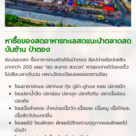
หาซื้อของสดอาหารทะเลสดแนะนำตลาดสด
บันซ้าน ป่าตอง
ช้อปของสด ซื้ออาหารทะเลใกล้ฉันป่าตอง ช้อปง่ายช้อปเพลิน
มากกว่า 200 แผง "สด สะอาด สะดวก" หาของง่ายได้ของเร็ว
ไม่เสียเวลาเดินวน เพราะจัดระเบียบแผงแยกตามโซน
โซนอาหารทะเล ปลาทะเล กุ้ง ปูม้า-ปูทะเล หอย ปลาหมึก
โซนปลาน้ำจืด ปลาช่อน ปลาดุก ปลาทับทิม ปลาเนื้ออ่อน
ปลาคัง
โซนเนื้อชำแหละ จำหน่ายเนื้อวัว-เนื้อแพะ เนื้อหมู เนื้อไก่และ
เนื้อสัตว์ประเภทอื่น
โซนผลไม้ โซนผักสด ผักผลไม้ไทยตามฤดูกาลและผักผลไม้
นำเข้า