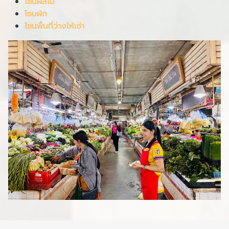
โซนผลไม้
โซนผัก
โซนพื้นที่ว่างให้เช่า