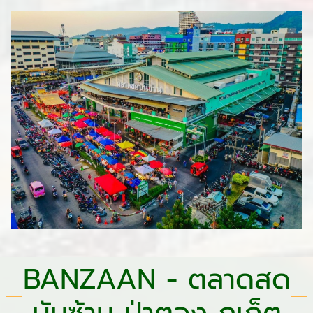
BANZAAN - ตลาดสด
บันซ้าน ป่าตอง ภูเก็ต