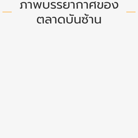
ภาพบรรยากาศของ
ตลาดบันซ้าน
รีวิว
ร้าน
อา
หาร
ฟู๊ด
คอร์ด
ตลาด
บัน
ซ้าน