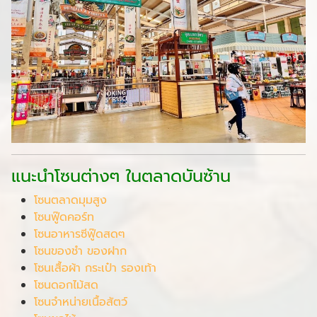
แนะนำโซนต่างๆ ในตลาดบันซ้าน
โซนตลาดมุมสูง
โซนฟู๊ดคอร์ท
โซนอาหารซีฟู๊ดสดๆ
โซนของชำ ของฝาก
โซนเสื้อผ้า กระเป๋า รองเท้า
โซนดอกไม้สด
โซนจำหน่ายเนื้อสัตว์