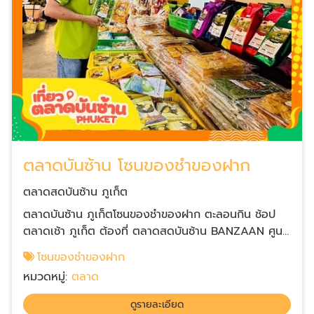
ตลาดบันซ้าน โซนของชำของฝาก
ตลาดสดบันซ้าน ภูเก็ต
ตลาดบันซ้าน ภูเก็ตโซนของชำของฝาก ตะลอนกิน ช้อป
ตลาดเช้า ภูเก็ต ต้องที่ ตลาดสดบันซ้าน BANZAAN ศูนย์
รวมแหล่งของชำ ของฝาก ให้บริการนักท่องเที่ยว พื้นที่
โซนของชำของฝาก
สะอาด จอดรถสะดวก ราคาเป็นกันเอง มีร้านขายของฝาก
หมวดหมู่:
ตลาด
ภูเก็ต ทุเรียนทอด ทุเรียนดรายฟรีซ มะพร้าวอบกรอบ ขนม
สับปะรด ลูกอมรสผลไม้หลากหลายชนิด และยังมีขนม ของ
ดูรายละเอียด