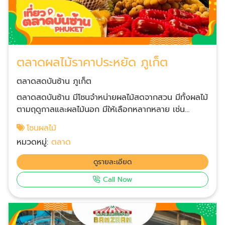
ตลาดผลไม้ราคาประหยัด ภูเก็ต
ตลาดสดบันซ้าน ภูเก็ต
ตลาดสดบันซ้าน มีโซนจำหน่ายผลไม้สดจากสวน มีทั้งผลไม้
ตามฤดูกาลและผลไม้นอก มีให้เลือกหลากหลาย เช่น
มะพร้าว ส้ม กล้วย องุ่น แก้วมังกร มะม่วง ทุเรียน มังคุด
โซนผลไม้
เงาะ ส้มโอ เป็นต้น และยังมีผลไม้ปอกตัดแต่งแบบสดๆ
หมวดหมู่:
ตลาด
พร้อมทาน หรือต้องการสั่งจัดกระเช้าผลไม้ก็ได้ ตลาดผล
ไม้บันซ้าน ภูเก็ต อยู่ในร่ม มีที่จอดรถกว้างขวาง เดินทาง
ดูรายละเอียด
สะดวก หาของง่าย พ่อค้าแม่ค้าน่ารัก พร้อมต้อนรับลูกค้า
Call Now
ที่แวะมา