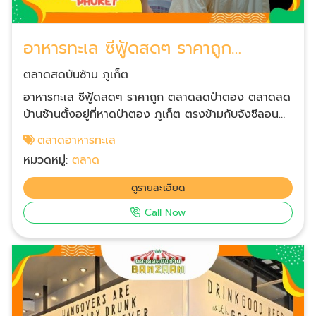
อาหารทะเล ซีฟู้ดสดๆ ราคาถูก
ตลาดสดป่าตอง
ตลาดสดบันซ้าน ภูเก็ต
อาหารทะเล ซีฟู้ดสดๆ ราคาถูก ตลาดสดป่าตอง ตลาดสด
บ้านซ้านตั้งอยู่ที่หาดป่าตอง ภูเก็ต ตรงข้ามกับจังซีลอน
พลาซ่า มีที่จอดรถหน้าตลาดและใต้ดิน ชั้นล่างจะเป็นที่ขาย
ตลาดอาหารทะเล
อาหารทะเลสด เช่นกุ้งลอปสเตอร์โลละ 1600-1800 ขึ้นกับ
หมวดหมู่:
ตลาด
ขนาดตัว กั้งโลละ 1300-1500 ปลาเก๋าโลละ 600 และยัง
มีหอยนางรม หอยแมลงภู่ หอยหวาน นอกจากนี้ยังมีผัก
ดูรายละเอียด
สด ผลไม้นานาชนิดด้วย เมื่อเราซื้อของทะเลชั้นล่างได้มา
Call Now
แล้วนำขึ้นมาทำเป็นอาหารสุกชั้น 2 จะมีหลายร้านให้เลือก
ตลาดสดใกล้ฉันป่าตอง ภูเก็ต สำหรับนักเดินทางท่อง
เที่ยว ป่าตอง หาดกะตะกะรน แหลมพรหมเทพ มาให้ถึงป่า
ตองต้องแวะตลาดสดบันซ้าน เป็นตลาดใหญ่และสวยหรู
สุดๆ ของป่าตอง เปิดบริการทุกวัน เวลา 06.00 - 24.00
น.