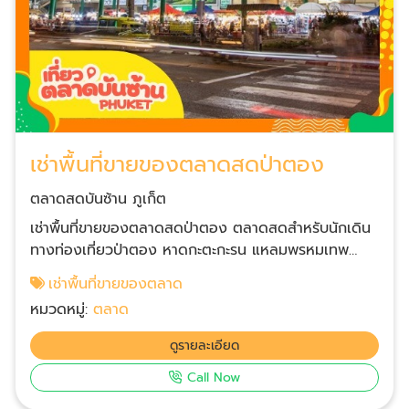
เช่าพื้นที่ขายของตลาดสดป่าตอง
ตลาดสดบันซ้าน ภูเก็ต
เช่าพื้นที่ขายของตลาดสดป่าตอง ตลาดสดสำหรับนักเดิน
ทางท่องเที่ยวป่าตอง หาดกะตะกะรน แหลมพรหมเทพ
จำหน่ายอาหารทะเล, ผักผลไม้, ขนม, เครื่องดื่มและอาหารส
เช่าพื้นที่ขายของตลาด
ตรีทฟู้ดมากมาย ตลาดขนาดใหญ่และสวยหรูสุดๆ ของป่า
หมวดหมู่:
ตลาด
ตองที่เปิดตลอดทั้งวัน เห็นแล้วต้องว๊าว ห้ามพลาดที่จะ
แชะภาพกับตึกสถาปัตยกรรมสไตล์โมเดิร์นผสมชิโนโปรตุกีส
ดูรายละเอียด
สูง 2 ชั้น ตลาดสดหาของง่ายได้ของเร็ว เพราะจัดระเบียบ
Call Now
แผงแยกตามโซน, ที่มีพื้นที่ให้จอดรถกว้างขวาง, ห้องน้ำ
สะอาดได้มาตรฐาน (HAS) และห้องละหมาดสำหรับพี่น้อง