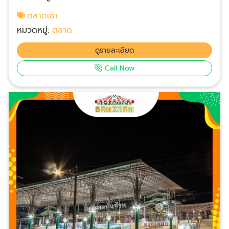
กะตะกะรน แหลมพรหมเทพ มาให้ถึงป่าตองต้องแวะตลาด
ตลาดเช้า
สดบันซ้าน เป็นตลาดใหญ่และสวยหรูสุดๆ ของป่าตอง จุด
หมวดหมู่:
ตลาด
เช็คอินที่ห้ามพลาด ของนักท่องเที่ยวเหมาะกับการนั่งชิลล์
ดื่มกินและช้อป เห็นแล้วต้องว๊าว ด้วยสถาปัตยกรรมสไตล์
ดูรายละเอียด
โมเดิร์นผสมชิโนโปรตุกีส สูง 2 ชั้น และที่จอดรถชั้นใต้ดิน
Call Now
บนเนื้อที่กว่า 6 ไร่ ตรงข้ามศูนย์การค้าจังซีลอน ถนนนาใน
อำเภอกะทู้ ตลาดสดใกล้ฉันป่าตอง ภูเก็ต สำหรับนักเดิน
ทางท่องเที่ยว ป่าตอง หาดกะตะกะรน แหลมพรหมเทพ มา
ให้ถึงป่าตองต้องแวะตลาดสดบันซ้าน เป็นตลาดใหญ่และ
สวยหรูสุดๆ ของป่าตอง เปิดบริการทุกวัน เวลา 06.00 -
24.00 น.