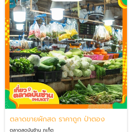
ตลาดขายผักสด ราคาถูก ป่าตอง
ตลาดสดบันซ้าน ภูเก็ต