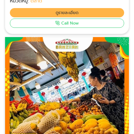
หมวดหมู่:
ตลาด
เดียวได้ของครบตามที่ต้องการ
ดูรายละเอียด
Call Now