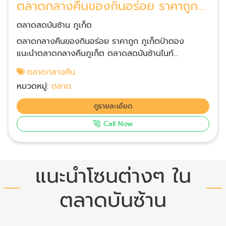
ตลาดกลางคืนของกินอร่อย ราคาถูก
ภูเก็ตป่าตอง
ตลาดสดบันซ้าน ภูเก็ต
ตลาดกลางคืนของกินอร่อย ราคาถูก ภูเก็ตป่าตอง
แนะนำตลาดกลางคืนภูเก็ต ตลาดสดบันซ้านไนท์
พลาซ่า หลาดนัดสุดฮิตที่คนในพื้นที่แนะนำ ตลาดกลางคืน
ตลาดกลางคืน
เดินชิวๆ มีร้านค้ามากมายพร้อมให้นักท่องเที่ยวชิม ช้อป
หมวดหมู่:
ตลาด
เที่ยว ครบจบในที่เดียว ตลาดกลางคืน-ถนนคน
เดิน เปิด 18:00-24:00 น. มีโซนอาหารทะเล อาหารซีฟู้ด
ดูรายละเอียด
สดใหม่ อาหาร street food เครื่องดื่มและขนมหวาน
Call Now
โรตี-น้ำชา น้ำปั่น ไอศครีม ตลาดสดใกล้ฉันป่าตอง ภูเก็ต
สำหรับนักเดินทางท่องเที่ยว ป่าตอง หาดกะตะกะรน แหลม
พรหมเทพ มาให้ถึงป่าตองต้องแวะตลาดสดบันซ้าน เป็น
ตลาดใหญ่และสวยหรูสุดๆ ของป่าตอง เปิดให้บริการทุก
แนะนำโซนต่างๆ ใน
วัน เวลา 06.00 - 24.00 น.
ตลาดบันซ้าน