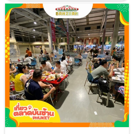
ชาวมุสลิม ตลาดสดใกล้ฉันป่าตอง ภูเก็ต สำหรับนักเดิน
ทางท่องเที่ยว ป่าตอง หาดกะตะกะรน แหลมพรหมเทพ มา
ให้ถึงป่าตองต้องแวะตลาดสดบันซ้าน เป็นตลาดใหญ่และ
สวยหรูสุดๆ ของป่าตอง เปิดให้บริการทุกวัน เวลา 06.00
- 24.00 น.