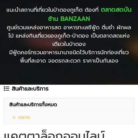
ตลาดสดบัน
แนะนำสถานที่เที่ยวในป่าตองภูเก็ต ต้องที่
ซ้าน BANZAAN
ศูนย์รวมแหล่งอาหารสด อาหารทะเลซีฟู้ด ติ่มซำ ผักผล
ไม้ แหล่งกินเที่ยวของภูเก็ต-ป่าตอง เป็นตลาดสดแห่ง
เดียวในป่าตอง
มีฟู้ดคอร์ทรวมอาหารนานาชนิดไว้บริการนักท่องเที่ยว
พื้นที่สะอาด จอดรถสะดวก ราคาเป็นกันเอง
สินค้าและบริการ
สินค้าและบริการทั้งหมด
ตลาด
แคตตาล็อกออนไลน์