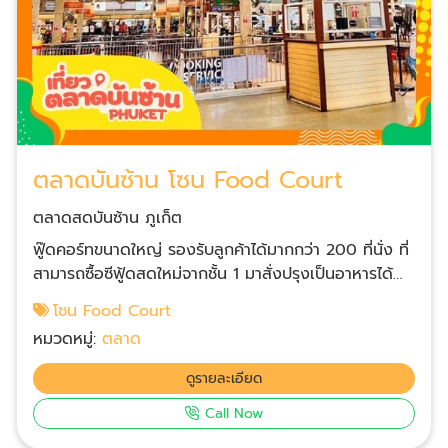
ตลาดบันซ้าน โซน Food Court
ตลาดสดบันซ้าน ภูเก็ต
ฟู๊ดคอร์ทขนาดใหญ่ รองรับลูกค้าได้มากกว่า 200 ที่นั่ง ที่
สามารถซื้อซีฟู้ดสดใหม่จากชั้น 1 มาสั่งปรุงเป็นอาหารได้
ตามต้องการ ตลาดเช้า 06.00-13.00 น. จำหน่ายอาหาร
โซน Food Court
ประเภทติ่มซำ ชากาแฟ น้ำปั่น ขนมจีน โจ๊ก ข้าวมันไก่ ข้าว
หมวดหมู่:
ตลาด
หมูแดง ก๋วยเตี๋ยว ร้านจำหน่ายอาหารปรุงสำเร็จ อาหาร
ตามสั่ง อาหารฮาลาล ร้านจำหน่ายเครื่องดื่มและขนมหวาน
ดูรายละเอียด
โรตี-น้ำชา น้ำปั่น ไอศครีม มีห้องละหมาดสำหรับพี่น้องชาว
Call Now
มุสลิม มีห้องน้ำบนชั้น 2 พร้อมทิชชู่และอ่างล้างมือไม่เสีย
เวลาเดินขึ้นลง