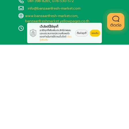
061-398-8265
,
076-530-572
info@banzaanfresh-market.com
www.banzaanfresh-market.com
,
banzaanfreshmarket.yellowpages.co.th
ติดต่อ
เว็บไซต์นี้ใช้คุกกี้
ทุกวัน เวลา 06.00 - 24.00 น.
เราใช้คุกกี้เพื่อเพิ่มประสิทธิภาพและ
ตั้งค่าคุกกี้
ยอมรับ
มอบประสบการณ์ความพึงพอใจ
ของท่านในการใช้งานเว็บไซต์
เรียน
รู้เพิ่มเติม
Line ID: @433bbodi
Add Friends