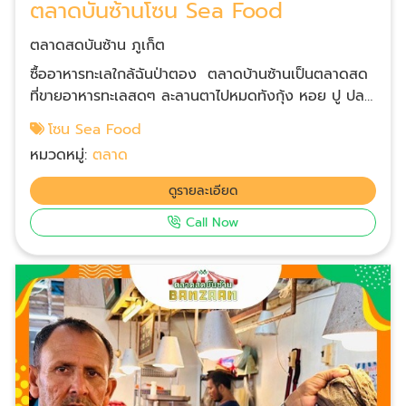
ตลาดบันซ้านโซน Sea Food
ตลาดสดบันซ้าน ภูเก็ต
ซื้ออาหารทะเลใกล้ฉันป่าตอง ตลาดบ้านซ้านเป็นตลาดสด
ที่ขายอาหารทะเลสดๆ ละลานตาไปหมดทังกุ้ง หอย ปู ปลา
หน้าตาประหลาดหาชิมได้ยาก เลือกช็อปไปชิมได้ตามสะดวก
โซน Sea Food
ราคาก็ตามน้ำหนัก แต่ละร้านจะเขียนราคาบอกเอาไว้ชัดเจน
หมวดหมู่:
ตลาด
บริเวณชั้น 2 จะมีร้านอาหารที่บริการปรุงอาหารให้พร้อมกิน
สามารถเลือกซื้อของทะเลจากขั้น 1 ขึ้นไปให้ทำได้เลย แต่
ดูรายละเอียด
แนะนำว่าซื้อกลับไปทำกินเองที่บ้านจะฟินสุด ไม่ต้องเสี่ยง
Call Now
หัวเสียกับราคาค่าบริการ ตลาดสดใกล้ฉันป่าตอง ภูเก็ต
สำหรับนักเดินทางท่องเที่ยว ป่าตอง หาดกะตะกะรน แหลม
พรหมเทพ มาให้ถึงป่าตองต้องแวะตลาดสดบันซ้าน เป็น
ตลาดใหญ่และสวยหรูสุดๆ ของป่าตอง เปิดให้บริการทุก
วัน เวลา 06.00 - 24.00 น.