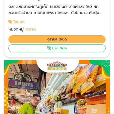
ตลาดสดขายผักในภูเก็ต เรามีร้านค้าขายผักสดใหม่ ผัก
สวนครัวบ้านๆ ขายใบกะเพรา โหระพา ถั่วฝักยาว ผักบุ้ง
ผักกาด มะเขือ ผักสลัด แตงกวา ใบแมงลัก สะระแหน่ ผักชี
โซนผัก
ฝรั่ง ผักชีไทย ผักชีลาว คะน้า เห็ดหูหนู หัวหอม ต้นหอม
หมวดหมู่:
ตลาด
พริก ขิง ข่า และผักสวนครัวอื่นๆ อีกมากมาย ร้านค้าอยู่ใน
ร่ม สามารถเดินเลือกซื้อของได้อย่างสะดวกสบาย ไม่ร้อน
ดูรายละเอียด
มีที่จอดรถกว้างขวาง
Call Now