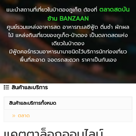
ตลาดสดบัน
แนะนำสถานที่เที่ยวในป่าตองภูเก็ต ต้องที่
ซ้าน BANZAAN
ศูนย์รวมแหล่งอาหารสด อาหารทะเลซีฟู้ด ติ่มซำ ผักผล
ไม้ แหล่งกินเที่ยวของภูเก็ต-ป่าตอง เป็นตลาดสดแห่ง
เดียวในป่าตอง
มีฟู้ดคอร์ทรวมอาหารนานาชนิดไว้บริการนักท่องเที่ยว
พื้นที่สะอาด จอดรถสะดวก ราคาเป็นกันเอง
สินค้าและบริการ
สินค้าและบริการทั้งหมด
ตลาด
แคตตาล็อกออนไลน์