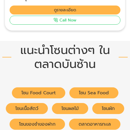
ภูเก็ต ทุเรียนทอด ทุเรียนดรายฟรีซ มะพร้าวอบกรอบ ขนม
สับปะรด ลูกอมรสผลไม้หลากหลายชนิด และยังมีขนม ของ
ดูรายละเอียด
ฝากอีกมากมาย จำหน่ายในราคาพิเศษ
Call Now
แนะนำโซนต่างๆ ใน
ตลาดบันซ้าน
โซน Food Court
โซน Sea Food
โซนเนื้อสัตว์
โซนผลไม้
โซนผัก
โซนของชำของฝาก
ตลาดอาหารทะเล