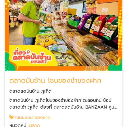
ตลาดบันซ้าน โซนของชำของฝาก
ตลาดสดบันซ้าน ภูเก็ต
ตลาดบันซ้าน ภูเก็ตโซนของชำของฝาก ตะลอนกิน ช้อป
ตลาดเช้า ภูเก็ต ต้องที่ ตลาดสดบันซ้าน BANZAAN ศูนย์
รวมแหล่งของชำ ของฝาก ให้บริการนักท่องเที่ยว พื้นที่
โซนของชำของฝาก
สะอาด จอดรถสะดวก ราคาเป็นกันเอง มีร้านขายของฝาก
หมวดหมู่:
ตลาด