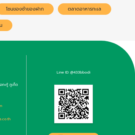
โซนของชำของฝาก
ตลาดอาหารทะเล
น
Line ID: @433bbodi
ะทู้ ภูเก็ต
om
.co.th