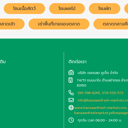
โซนเนื้อสัตว์
โซนผลไม้
โซนผัก
ลาดเช้า
เช่าพื้นที่ขายของตลาด
ตลาดกลางคื
เติม
ติดต่อเรา
บริษัท ตลาดสด ภูเก็ต จำกัด
74/51 ถนนนาใน ตำบลป่าตอง อำเภอก
83150
061-398-8265
,
076-530-572
info@banzaanfresh-market.c
www.banzaanfresh-market.com
,
banzaanfreshmarket.yellowpages
ทุกวัน เวลา 06.00 - 24.00 น.