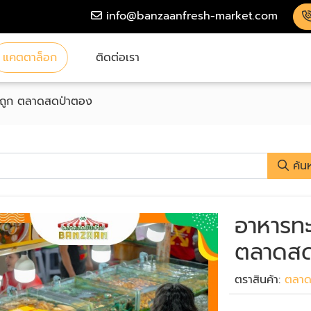
info@banzaanfresh-market.com
แคตตาล็อก
ติดต่อเรา
าถูก ตลาดสดป่าตอง
ค้น
อาหารทะ
ตลาดสด
ตราสินค้า:
ตลาดส