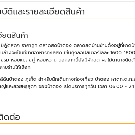
บัติและรายละเอียดสินค้า
ียดสินค้า
ซีฟู้ดสดๆ ราคาถูก ตลาดสดป่าตอง ตลาดสดบ้านซ้านตั้งอยู่ที่หาดป่
ชั้นล่างจะเป็นที่ขายอาหารทะเลสด เช่นกุ้งลอปสเตอร์โลละ 1600-180
งรม หอยแมลงภู่ หอยหวาน นอกจากนี้ยังมีผักสด ผลไม้นานาชนิดด้วย เ
หลายร้านให้เลือก
้ฉันป่าตอง ภูเก็ต สำหรับนักเดินทางท่องเที่ยว ป่าตอง หาดกะตะ
หญ่และสวยหรูสุดๆ ของป่าตอง เปิดบริการทุกวัน เวลา 06.00 - 24
ติดต่อ