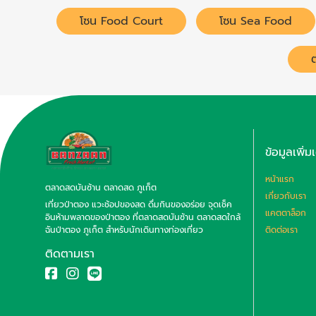
โซน Food Court
โซน Sea Food
ต
ข้อมูลเพิ่ม
หน้าแรก
ตลาดสดบันซ้าน ตลาดสด ภูเก็ต
เกี่ยวกับเรา
เที่ยวป่าตอง แวะช้อปของสด ดื่มกินของอร่อย จุดเช็ค
แคตตาล็อก
อินห้ามพลาดของป่าตอง ที่ตลาดสดบันซ้าน ตลาดสดใกล้
ฉันป่าตอง ภูเก็ต สำหรับนักเดินทางท่องเที่ยว
ติดต่อเรา
ติดตามเรา