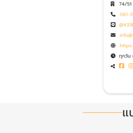
74/51 
061-3
@433
info@
https
ทุกวัน
แ