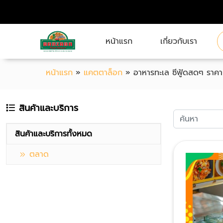
หน้าแรก
เกี่ยวกับเรา
หน้าแรก
»
แคตตาล็อก
»
อาหารทะเล ซีฟู้ดสดๆ ราค
สินค้าและบริการ
สินค้าและบริการทั้งหมด
ตลาด